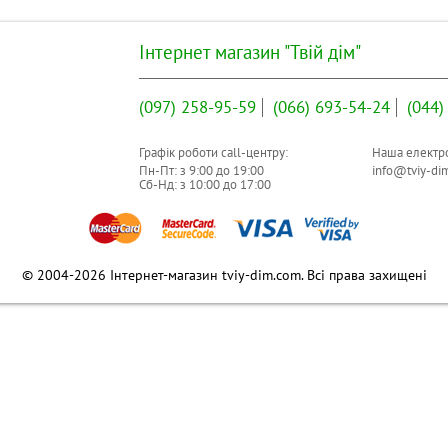
Інтернет магазин "Твій дім"
(097)
258-95-59
(066)
693-54-24
(044)
Графік роботи call-центру:
Наша електро
Пн-Пт: з
9:00
до
19:00
info@tviy-di
Сб-Нд: з
10:00
до
17:00
© 2004-2026 Інтернет-магазин tviy-dim.com. Всі права захищені