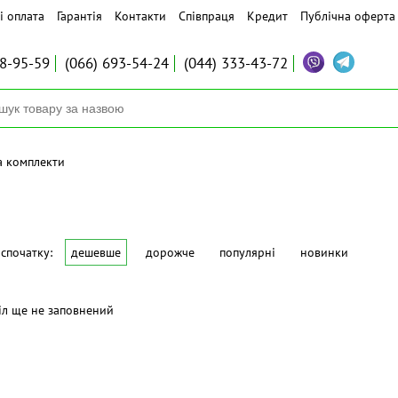
і оплата
Гарантія
Контакти
Співпраця
Кредит
Публічна оферта
8-95-59
(066)
693-54-24
(044)
333-43-72
а комплекти
спочатку:
дешевше
дорожче
популярні
новинки
іл ще не заповнений