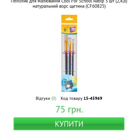
Пензлик для малювання Cool For School набір 3 шт (2,4,6)
натуральний ворс щетина (CF60825)
Відгуки
(0)
Код товару
15-45969
75
грн.
КУПИТИ