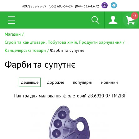
(097)
258-95-59
(066)
693-54-24
(044)
333-43-72
0
Магазин
Строй та канцтовари, Побутова хімія, Продукти харчування
Канцелярські товари
Фарби та супутнє
Фарби та супутнє
дешевше
дорожче
популярні
новинки
Палітра для малювання, фіолетовий ZB.6920-07 ТМZiBi