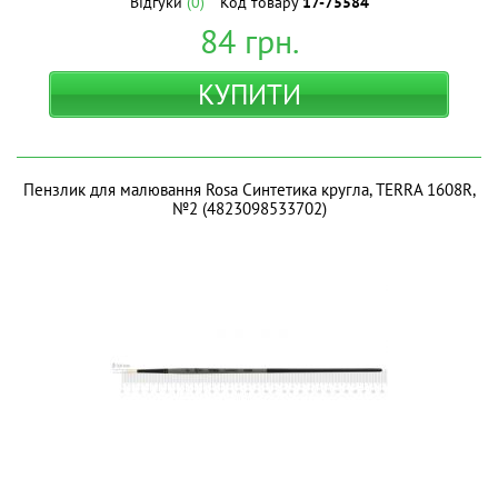
Відгуки
(0)
Код товару
17-75584
84
грн.
КУПИТИ
Пензлик для малювання Rosa Синтетика кругла, TERRA 1608R,
№2 (4823098533702)