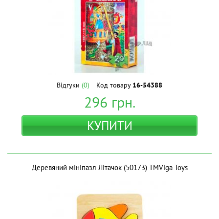
Відгуки
(0)
Код товару
16-54388
296
грн.
КУПИТИ
Деревяний мініпазл Літачок (50173) ТМViga Toys