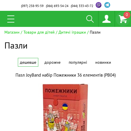
(097)
258-95-59
(066)
693-54-24
(044)
333-43-72
0
Магазин
Товари для дітей
Дитячі іграшки
Пазли
Пазли
дешевше
дорожче
популярні
новинки
Пазл JoyBand набір Пожежники 36 елементів (PB04)