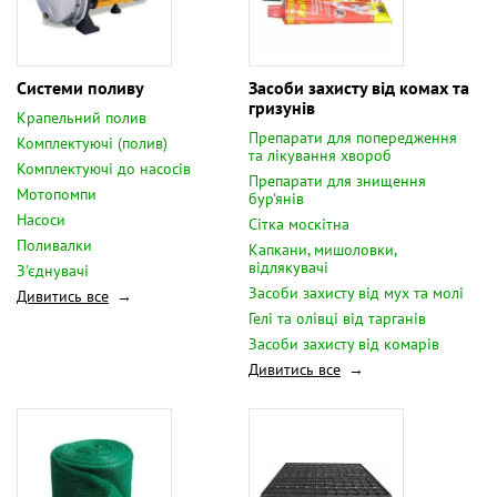
Системи поливу
Засоби захисту від комах та
гризунів
Крапельний полив
Препарати для попередження
Комплектуючі (полив)
та лікування хвороб
Комплектуючі до насосів
Препарати для знищення
Мотопомпи
бур'янів
Насоси
Сітка москітна
Поливалки
Капкани, мишоловки,
відлякувачі
З'єднувачі
Засоби захисту від мух та молі
Дивитись все
Гелі та олівці від тарганів
Засоби захисту від комарів
Дивитись все