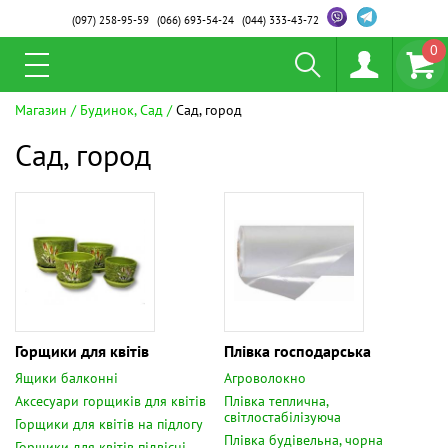
(097)
258-95-59
(066)
693-54-24
(044)
333-43-72
0
Магазин
Будинок, Сад
Сад, город
Сад, город
Горщики для квітів
Плівка господарська
Ящики балконні
Агроволокно
Аксесуари горщиків для квітів
Плівка теплична,
світлостабілізуюча
Горщики для квітів на підлогу
Плівка будівельна, чорна
Горщики для квітів підвісні