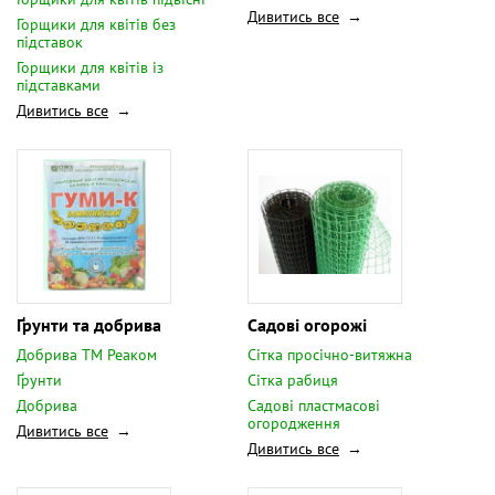
Дивитись все
Горщики для квітів без
підставок
Горщики для квітів із
підставками
Дивитись все
Ґрунти та добрива
Садові огорожі
Добрива ТМ Реаком
Сітка просічно-витяжна
Ґрунти
Сітка рабиця
Добрива
Садові пластмасові
огородження
Дивитись все
Дивитись все