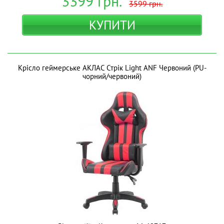
3399
грн.
3599
грн.
КУПИТИ
Крісло геймерське АКЛАС Стрік Light ANF Червоний (PU-
чорний/червоний)