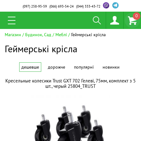
(097)
258-95-59
(066)
693-54-24
(044)
333-43-72
0
Магазин
Будинок, Сад
Меблі
Геймерські крісла
Геймерські крісла
дешевше
дорожче
популярні
новинки
Кресельные колесики Trust GXT 702 Гелеві, 75мм, комплект з 5
шт., черый 25804_TRUST