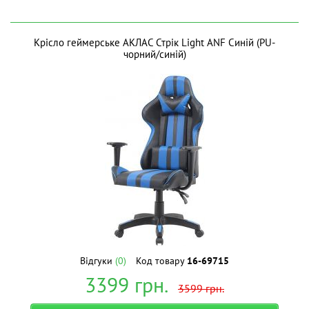
Крісло геймерське АКЛАС Стрік Light ANF Синій (PU-
чорний/cиній)
Відгуки
(0)
Код товару
16-69715
3399
грн.
3599
грн.