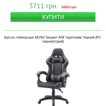
3711
грн.
3880
грн.
КУПИТИ
Крісло геймерське АКЛАС Бешкет ANF підліткове Чорний (PU-
чорний/сірий)