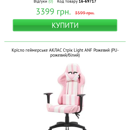
Відгуки
(0)
Код товару
16-69717
3399
грн.
3599
грн.
КУПИТИ
Крісло геймерське АКЛАС Стрік Light ANF Рожевий (PU-
рожевий/білий)