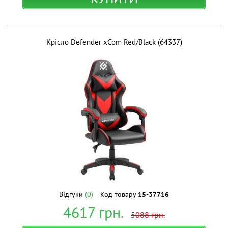
Крісло Defender xCom Red/Black (64337)
Відгуки
(0)
Код товару
15-37716
4617
грн.
5088
грн.