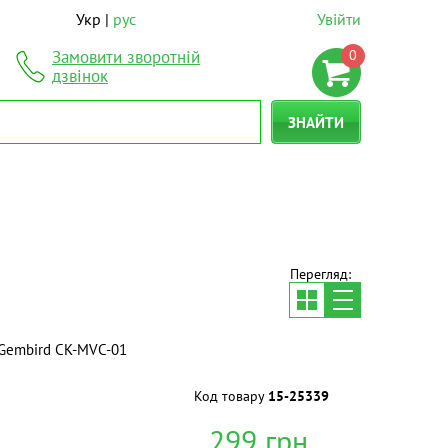
Укр
рус
Увійти
0
Замовити зворотній
дзвінок
ЗНАЙТИ
Перегляд:
 Gembird CK-MVC-01
Код товару
15-25339
299
грн.