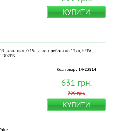
КУПИТИ
, конт пил -0.15л, автон. робота до 12хв, HEPA,
VC-D02PB
Код товару
14-23814
631
грн.
799
грн.
КУПИТИ
hite