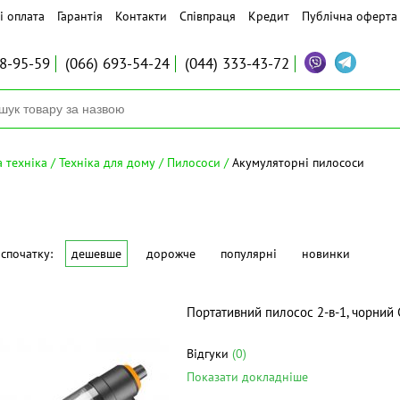
і оплата
Гарантія
Контакти
Співпраця
Кредит
Публічна оферта
8-95-59
(066)
693-54-24
(044)
333-43-72
 техніка
Техніка для дому
Пилососи
Акумуляторні пилососи
спочатку:
дешевше
дорожче
популярні
новинки
Портативний пилосос 2-в-1, чорний
Відгуки
(0)
Показати докладніше