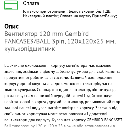
Оплата
Готівкою при отриманні; Безготівковий без ПДВ;
Накладений платіж; Оплата на картку ПриватБанку;
Опис
Вентилятор 120 mm Gembird
FANCASE3/BALL 3pin, 120х120х25 мм,
кулькопідшипник
Ефективне охолодження корпусу комп"ютера має важливе
значення, оскільки в цілому забезпечує умови для стабільної та
продуктивної роботи всієї системи. Зазвичай охолодження
корпусу організовується за допомогою вентиляторів, часто
званих кулерами. Стандартно один вентилятор, він же кулер,
розташовується на нижній передній панелі і здійснює вдув
повітря ззовні в корпус, другий вентилятор, розташований вгорі
задньої панелі видуває нагріте повітря з корпусу. Залежно від
своїх вимог користувач може встановлювати і додаткові
вентилятори для корпусу. Кулер для корпусу GEMBIRD FANCASE3
Ball типорозміру 120 х 120 х 25 можна або встановлювати в