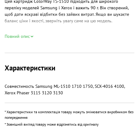
Цей картридж ColorWay TS-1510 підходить для широкого
переліку моделей Samsung і Xerox і важить 90 г. Він створений,
щоб дати яскраві відбитки без зайвих витрат. Якщо ви шукаєте
баланс ціни і якості, зверніть увагу саме на цю модель.
Чому варто звернути увагу
Повний опис
Ключові причини прості: стабільність, характерні для тонерів для
фотодруку кольори і сумісність з популярними лазерними
пристроями. Це універсальний варіант для офісу або домашньої
студії, де потрібно отримувати якісний друк без складних
Характеристики
налаштувань.
Переваги
Совместимость Samsung ML-1510 1710 1750, SCX-4016 4100,
Яскраві кольори і контраст — тонер для кольорового
Xerox Phaser 3115 3120 3130
лазерного принтера дає живі відтінки при друці фото і графіки;
наприклад, в тесті на брошурах кольори виглядали природно.
Універсальна сумісність — універсальний тонер принтерів
* Характеристики та комплектація товару можуть змінюватися виробником без
підходить до моделей Samsung ML і SCX, а також до Xerox Phaser;
попередження
економія часу і запасів.
* Зовнішній вигляд товару може відрізнятись від оригіналу
Економія на тиражі — 90 г порошку показує адекватну витрату,
коли потрібно друкувати багато сторінок із середньою