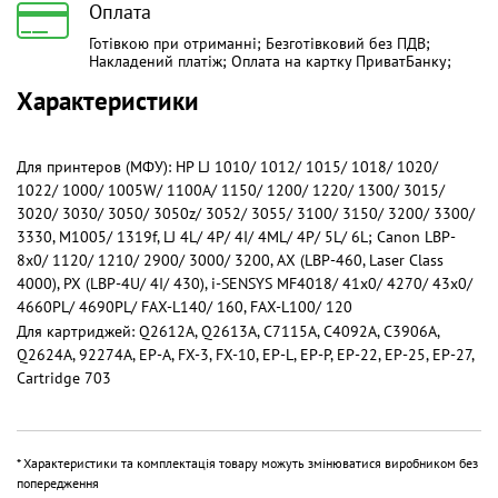
Оплата
Готівкою при отриманні; Безготівковий без ПДВ;
Накладений платіж; Оплата на картку ПриватБанку;
Характеристики
Для принтеров (МФУ): HP LJ 1010/ 1012/ 1015/ 1018/ 1020/
1022/ 1000/ 1005W/ 1100A/ 1150/ 1200/ 1220/ 1300/ 3015/
3020/ 3030/ 3050/ 3050z/ 3052/ 3055/ 3100/ 3150/ 3200/ 3300/
3330, M1005/ 1319f, LJ 4L/ 4P/ 4I/ 4ML/ 4P/ 5L/ 6L; Canon LBP-
8x0/ 1120/ 1210/ 2900/ 3000/ 3200, AX (LBP-460, Laser Class
4000), PX (LBP-4U/ 4I/ 430), i-SENSYS MF4018/ 41x0/ 4270/ 43x0/
4660PL/ 4690PL/ FAX-L140/ 160, FAX-L100/ 120
Для картриджей: Q2612A, Q2613A, C7115A, C4092A, C3906A,
Q2624A, 92274A, EP-A, FX-3, FX-10, EP-L, EP-P, EP-22, EP-25, EP-27,
Cartridge 703
* Характеристики та комплектація товару можуть змінюватися виробником без
попередження