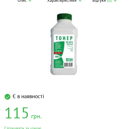
Опис
Характеристики
Відгуки
(0)
Є в наявності
115
грн.
Слідкувати за ціною