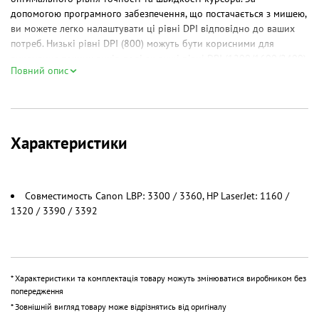
допомогою програмного забезпечення, що постачається з мишею,
ви можете легко налаштувати ці рівні DPI відповідно до ваших
потреб. Низькі рівні DPI (800) можуть бути корисними для
виконання точних рухів, тоді як вищі рівні DPI (1200/1600/2400)
Повний опис
забезпечують швидкість курсора, що може бути корисним для
геймінгу та швидкого переміщення курсора.
Підсвічування та зручність навігації
Характеристики
REAL-EL RM-550 Gaming має підсвічування, це дозволяє вам
налаштувати освітлення миші відповідно до ваших уподобань і
створити привабливий ефект під час гри або роботи.
Додатково миша має дві кнопки навігац
Совместимость
Canon LBP: 3300 / 3360, HP LaserJet: 1160 /
1320 / 3390 / 3392
* Характеристики та комплектація товару можуть змінюватися виробником без
попередження
* Зовнішній вигляд товару може відрізнятись від оригіналу