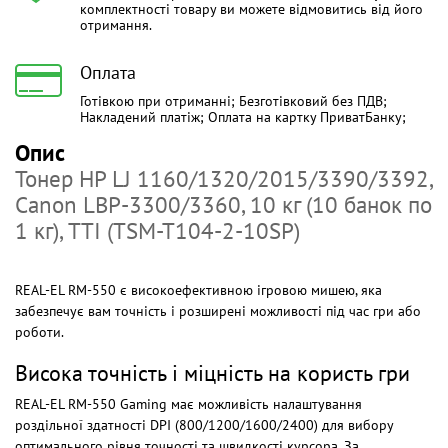
комплектності товару ви можете відмовитись від його
отримання.
Оплата
Готівкою при отриманні; Безготівковий без ПДВ;
Накладений платіж; Оплата на картку ПриватБанку;
Опис
Тонер HP LJ 1160/1320/2015/3390/3392,
Canon LBP-3300/3360, 10 кг (10 банок по
1 кг), TTI (TSM-T104-2-10SP)
REAL-EL RM-550 є високоефективною ігровою мишею, яка
забезпечує вам точність і розширені можливості під час гри або
роботи.
Висока точність і міцність на користь гри
REAL-EL RM-550 Gaming має можливість налаштування
роздільної здатності DPI (800/1200/1600/2400) для вибору
оптимального рівня точності та швидкості курсора. За