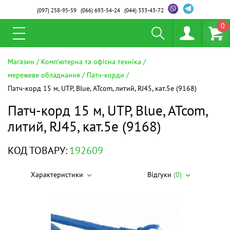
(097)
258-95-59
(066)
693-54-24
(044)
333-43-72
0
Магазин
Комп'ютерна та офісна техніка
мережеве обладнання
Патч-корди
Патч-корд 15 м, UTP, Blue, ATcom, литий, RJ45, кат.5е (9168)
Патч-корд 15 м, UTP, Blue, ATcom,
литий, RJ45, кат.5е (9168)
КОД ТОВАРУ:
192609
Характеристики
Відгуки
(0)