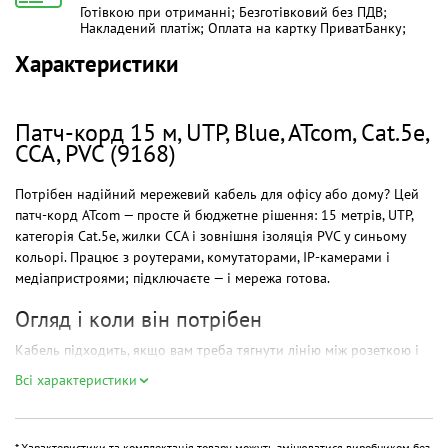
Готівкою при отриманні; Безготівковий без ПДВ;
Накладений платіж; Оплата на картку ПриватБанку;
Характеристики
Патч-корд 15 м, UTP, Blue, ATcom, Cat.5e,
CCA, PVC (9168)
Потрібен надійний мережевий кабель для офісу або дому? Цей
патч-корд ATcom — просте й бюджетне рішення: 15 метрів, UTP,
категорія Cat.5e, жилки CCA і зовнішня ізоляція PVC у синьому
кольорі. Працює з роутерами, комутаторами, IP-камерами і
медіапристроями; підключаєте — і мережа готова.
Огляд і коли він потрібен
Кабель підходить, якщо вам треба тягнути лінію між розеткою і
пристроєм на середню відстань без зайвих витрат. Універсальний
Всі характеристики
варіант для тих, хто шукає баланс ціни й якості в категорії
товарів для мереж.
На практиці це означає: швидке підключення для відео на 1080p,
* Характеристики та комплектація товару можуть змінюватися виробником без