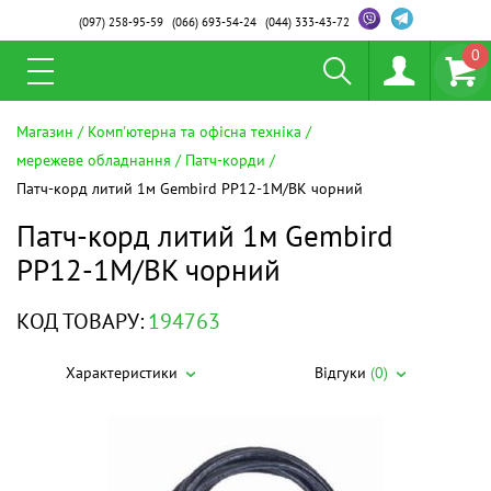
(097)
258-95-59
(066)
693-54-24
(044)
333-43-72
0
Магазин
Комп'ютерна та офісна техніка
мережеве обладнання
Патч-корди
Патч-корд литий 1м Gembird PP12-1M/BK чорний
Патч-корд литий 1м Gembird
PP12-1M/BK чорний
КОД ТОВАРУ:
194763
Характеристики
Відгуки
(0)