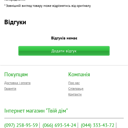
постачальників кабельної продукції, комп'ютерних аксесуарів і
* Зовнішній вигляд товару може відрізнятись від оригіналу
периферії.
Тип кабелю:
UTP
Відгуки
Довжина:
1 м
Категорія:
cat 5e
Колір:
чорний
Відгуків немає
Додати відгук
Покупцям
Компанія
Доставка і оплата
Про нас
Гарантія
Співпраця
Контакти
Інтернет магазин "Твій дім"
(097)
258-95-59
(066)
693-54-24
(044)
333-43-72