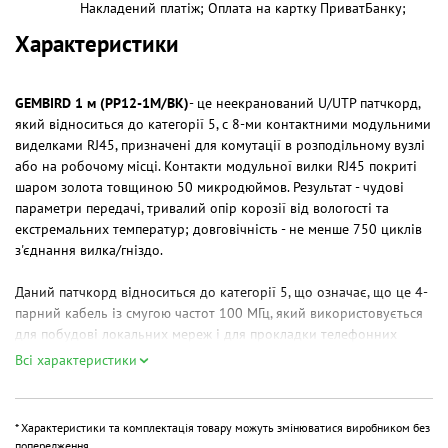
Накладений платіж; Оплата на картку ПриватБанку;
Характеристики
GEMBIRD 1 м (PP12-1M/BK)
- це неекранований U/UTP патчкорд,
який відноситься до категорії 5, c 8-ми контактними модульними
виделками RJ45, призначені для комутації в розподільному вузлі
або на робочому місці. Контакти модульної вилки RJ45 покриті
шаром золота товщиною 50 микродюймов. Результат - чудові
параметри передачі, тривалий опір корозії від вологості та
екстремальних температур; довговічність - не менше 750 циклів
з'єднання вилка/гніздо.
Даний патчкорд відноситься до категорії 5, що означає, що це 4-
парний кабель із смугою частот 100 МГц, який використовується
для побудові локальних мереж і для прокладки телефонних
ліній, а також підтримує швидкість передачі даних до 100 Мбіт/з
Всі характеристики
при використанні 2 пар. Gembird - голландська компанія-
виробник комп'ютерних аксесуарів і периферії. Чітка стратегія
зростання і прагнення до досконалості призвели до того, що
* Характеристики та комплектація товару можуть змінюватися виробником без
компанія швидко зайняла лідируючі позиції серед світових
попередження