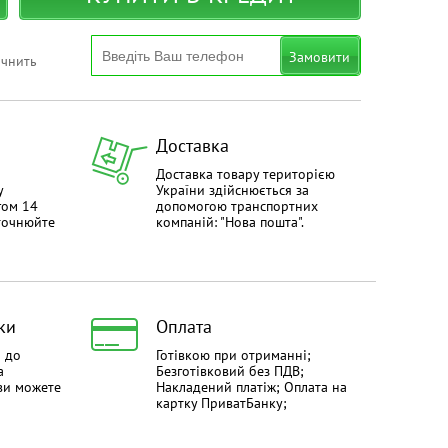
Замовити
очнить
Доставка
Доставка товару територією
у
України здійснюється за
гом 14
допомогою транспортних
уточнюйте
компаній: "Нова пошта".
ки
Оплата
й до
Готівкою при отриманні;
а
Безготівковий без ПДВ;
ви можете
Накладений платіж; Оплата на
картку ПриватБанку;