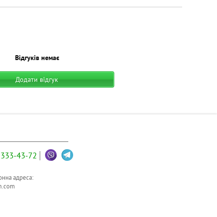
Відгуків немає
Додати відгук
333-43-72
нна адреса:
m.com