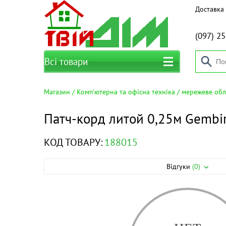
Доставка 
(097)
25
Всі товари
Магазин
Комп'ютерна та офісна техніка
мережеве об
Патч-корд литой 0,25м Gembi
КОД ТОВАРУ:
188015
Відгуки
(0)