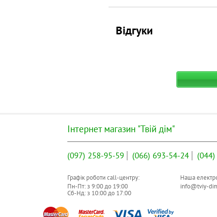
Відгуки
Інтернет магазин "Твій дім"
(097)
258-95-59
(066)
693-54-24
(044)
Графік роботи call-центру:
Наша електро
Пн-Пт: з
9:00
до
19:00
info@tviy-di
Сб-Нд: з
10:00
до
17:00