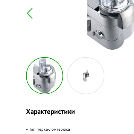
Характеристики
• Тип: терка-ломтерізка