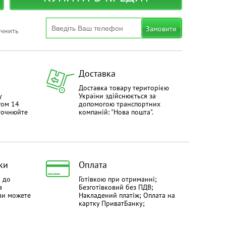
Замовити
очнить
Доставка
Доставка товару територією
у
України здійснюється за
гом 14
допомогою транспортних
уточнюйте
компаній: "Нова пошта".
ки
Оплата
й до
Готівкою при отриманні;
а
Безготівковий без ПДВ;
ви можете
Накладений платіж; Оплата на
картку ПриватБанку;