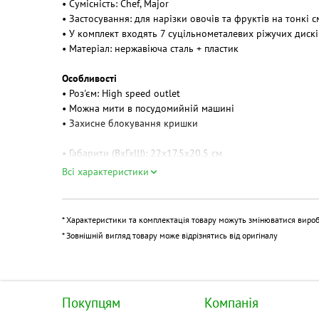
• Сумісність: Chef, Major
• Застосування: для нарізки овочів та фруктів на тонкі 
• У комплект входять 7 суцільнометалевих ріжучих дискі
• Матеріал: нержавіюча сталь + пластик
Особливості
• Роз'єм: High speed outlet
• Можна мити в посудомийній машині
• Захисне блокування кришки
• Габарити (ВхГхШ): 22x17.5x20.5 см
• Вага: 1.1 кг
Всі характеристики
• Колір: сріблястий
* Характеристики та комплектація товару можуть змінюватися виро
* Зовнішній вигляд товару може відрізнятись від оригіналу
Покупцям
Компанія