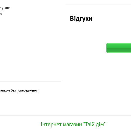
смужки
в
Відгуки
бником без попередження
Інтернет магазин "Твій дім"