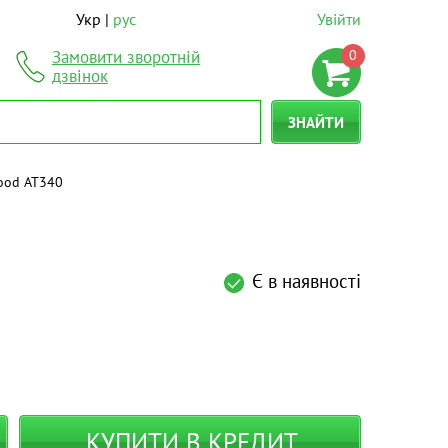
Укр
рус
Увійти
0
Замовити зворотній
дзвінок
ЗНАЙТИ
ood AT340
Є в наявності
КУПИТИ В КРЕДИТ