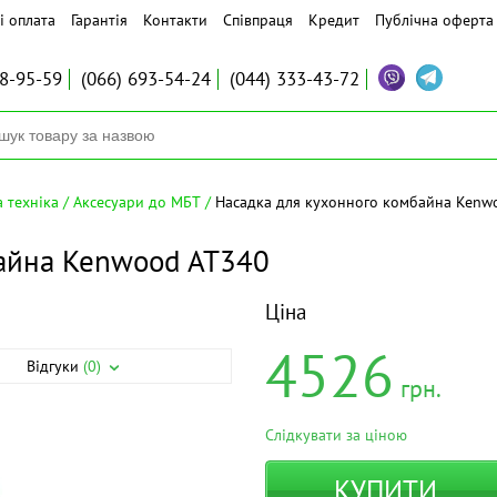
і оплата
Гарантія
Контакти
Співпраця
Кредит
Публічна оферта
8-95-59
(066)
693-54-24
(044)
333-43-72
 техніка
Аксесуари до МБТ
Насадка для кухонного комбайна Kenw
айна Kenwood AT340
Ціна
4526
Відгуки
(0)
грн.
Слідкувати за ціною
КУПИТИ