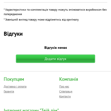
* Характеристики та комплектація товару можуть змінюватися виробником без
попередження
* Зовнішній вигляд товару може відрізнятись від оригіналу
Відгуки
Відгуків немає
Додати відгук
Покупцям
Компанія
Доставка і оплата
Про нас
Гарантія
Співпраця
Контакти
Інтернет магазин "Твій дім"