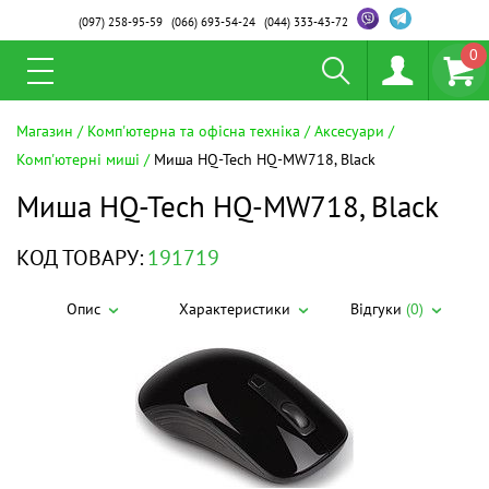
(097)
258-95-59
(066)
693-54-24
(044)
333-43-72
0
Магазин
Комп'ютерна та офісна техніка
Аксесуари
Комп'ютерні миші
Миша HQ-Tech HQ-MW718, Black
Миша HQ-Tech HQ-MW718, Black
КОД ТОВАРУ:
191719
Опис
Характеристики
Відгуки
(0)