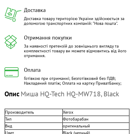
Доставка
Доставка товару територією України здійснюється за
допомогою транспортних компаній: "Нова пошта".
Отримання покупки
За наявності претензій до зовнішнього вигляду та
комплектності товару ви можете відмовитись від його
отримання.
Оплата
Готівкою при отриманні; Безготівковий без ПДВ;
Накладений платіж; Оплата на картку ПриватБанку;
Опис
Миша HQ-Tech HQ-MW718, Black
Производитель
Xerox
Тип
Фотобарабан
Вид
оригинальный
Цвет
Black (черный)