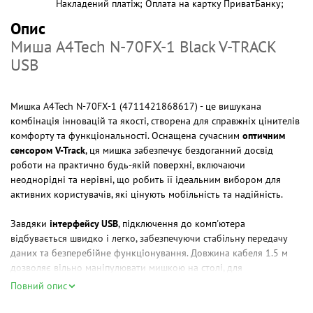
Накладений платіж; Оплата на картку ПриватБанку;
Опис
Миша A4Tech N-70FX-1 Black V-TRACK
USB
Мишка A4Tech N-70FX-1 (4711421868617) - це вишукана
комбінація інновацій та якості, створена для справжніх цінителів
комфорту та функціональності. Оснащена сучасним
оптичним
сенсором V-Track
, ця мишка забезпечує бездоганний досвід
роботи на практично будь-якій поверхні, включаючи
неоднорідні та нерівні, що робить її ідеальним вибором для
активних користувачів, які цінують мобільність та надійність.
Завдяки
інтерфейсу USB
, підключення до комп'ютера
відбувається швидко і легко, забезпечуючи стабільну передачу
даних та безперебійне функціонування. Довжина кабеля 1.5 м
дозволяє вільно маніпулювати мишкою на столі, для
максимального зручності та свободи рухів.
Повний опис
Одна з головних особливостей даної мишки - це
програмовані