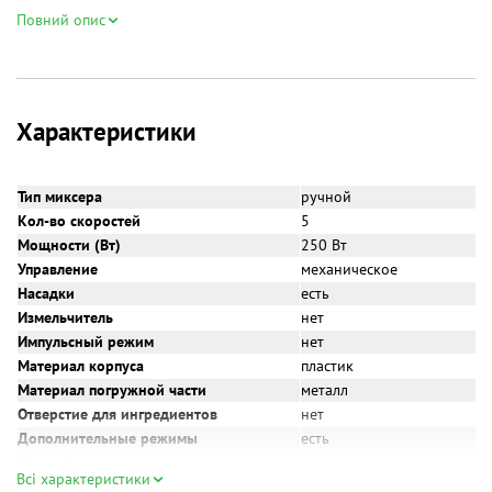
хвилини! Насадки кухонного міксера звільняються з корпусу
Повний опис
одним натисканням кнопки, що, звісно, дуже зручно. Догляд за
приладом для кухні досить простий.
Характеристики
Тип миксера
ручной
Кол-во скоростей
5
Мощности (Вт)
250 Вт
Управление
механическое
Насадки
есть
Измельчитель
нет
Импульсный режим
нет
Материал корпуса
пластик
Материал погружной части
металл
Отверстие для ингредиентов
нет
Дополнительные режимы
есть
Cетевой шнур
есть
Всі характеристики
Дополнительная информация
отсек для хранения насадо