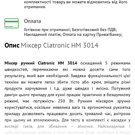
комплектності товару ви можете відмовитись від його
отримання.
Оплата
Готівкою при отриманні; Безготівковий без ПДВ;
Накладений платіж; Оплата на картку ПриватБанку;
Опис
Міксер Clatronic HM 3014
Міксер ручний Clatronic HM 3014
оснащений 5 режимами
швидкостей, перемикаючи які можна досягти саме того
результату, який вам необхідний. Завдяки функціональності цієї
техніки ви можете легко збити тісто або крем, змішати різні
продукти харчування і т.д. дуже швидко і якісно. Потужний
двигун цього приладу для кухні працює практично в безшумному
режимі, має потужність 250 Вт. Ручним міксером зручно
користуватися, оскільки невелика вага та ергономічна рукоятка
приладу дозволяють працювати досить тривалий час, анітрохи
при цьому не втомлюючись. Для тесту в комплекті є насадки у
вигляді гаків, для збивання – віночки. Найскладніша і
найнеприємніша робота з цією технікою буде зроблена в лічені