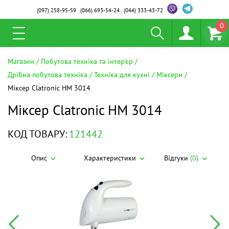
(097)
258-95-59
(066)
693-54-24
(044)
333-43-72
0
Магазин
Побутова техніка та інтер'єр
Дрібна побутова техніка
Техніка для кухні
Міксери
Міксер Clatronic HM 3014
Міксер Clatronic HM 3014
КОД ТОВАРУ:
121442
Опис
Характеристики
Відгуки
(0)