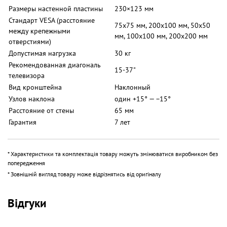
Если у Вас нет строительного уровня -
Размеры настенной пластины
230×123 мм
Вы все равно сможете ровно по горизонту установить
Стандарт VESA (расстояние
75x75 мм, 200x100 мм, 50x50
кронштейн.
между крепежными
мм, 100х100 мм, 200x200 мм
отверстиями)
Для безопасности и надежности наклонные механизмы на
настенной плите
Допустимая нагрузка
30 кг
фиксируются 2-мя винтами.
Рекомендованная диагональ
15-37"
телевизора
Вид кронштейна
Наклонный
Узлов наклона
один +15° — −15°
Расстояние от стены
65 мм
Гарантия
7 лет
* Характеристики та комплектація товару можуть змінюватися виробником без
попередження
* Зовнішній вигляд товару може відрізнятись від оригіналу
Відгуки