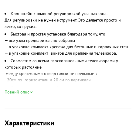
Кронштейн с плавной регулировкой угла наклона.
Для регулировки не нужен иструмент. Это делается просто и
легко, «от руки».
Быстрая и простая установка благодаря тому, что:
— все узлы предварительно собраны
— в упаковке комплект крепежа для бетонных и кирпичных стен
— в упаковке комплект винтов для крепления телевизора.
Совместим со всеми плоскопанельными телевизорами у
которых растояние
между крепежными отверстиями не превышает:
20см по горизонтали и 20 см по вертикали.
В конструкции кронштейна предусмотрены отверстия
Повний опис
которые
обеспечивают легкий доступ к проводке (кабелям) в стене.
В отличие от модели «Квадо К-31» — эта модель позволяет
крепить телевизор
через винты М8. Адаптер для использования винтов М5-М6 так
Характеристики
же есть в комплекте.
Комплектуется пузырьковым уровнем.