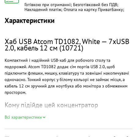
Готівкою при отриманні; Безготівковий без ПДВ;
Накладений платіж; Оплата на картку ПриватБанку;
Характеристики
Хаб USB Atcom TD1082, White — 7xUSB
2.0, кабель 12 см (10721)
Компактний і надійний USB-хаб для робочого столу та
подорожей. Atcom TD1082 додає сім портів USB 2.0, щоб
підключити флешки, мишку, клавіатуру та зовнішні накопичувачі
одночасно. Тонкий корпус у білому кольорі не займає місця, а
кабель 12 см зручний для ноутбука або монітора з обмеженим
простором.
Кому підійде цей концентратор
Якщо ви працюєте з кількома периферійними пристроями, часто
Всі характеристики
переносите ноутбук або збираєте домашній медіацентр — цей
хаб стане простим і бюджетним рішенням. Підходить для офісної
роботи, навчання, перегляду мультимедіа та резервного