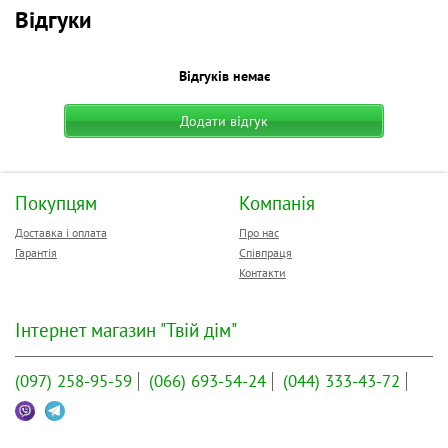
Форм-фактор:
2.5"
Відгуки
Внутрішній інтерфейс:
SATA
Зовнішній інтерфейс:
USB 2.0
Відгуків немає
Додатково:
Матеріал корпусу: пластик
Габарити:
117 x 75 x 12.5 мм
Додати відгук
Покупцям
Компанія
Доставка і оплата
Про нас
Гарантія
Співпраця
Контакти
Інтернет магазин "Твій дім"
(097)
258-95-59
(066)
693-54-24
(044)
333-43-72