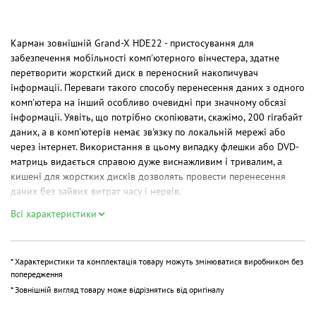
Карман зовнішній Grand-X HDE22 - пристосування для
забезпечення мобільності комп'ютерного вінчестера, здатне
перетворити жорсткий диск в переносний накопичувач
інформації. Переваги такого способу перенесення даних з одного
комп'ютера на інший особливо очевидні при значному обсязі
інформації. Уявіть, що потрібно скопіювати, скажімо, 200 гігабайт
даних, а в комп'ютерів немає зв'язку по локальній мережі або
через інтернет. Використання в цьому випадку флешки або DVD-
матриць видається справою дуже виснажливим і тривалим, а
кишені для жорстких дисків дозволять провести перенесення
даних без зайвих витрат часу і нервів.
Всі характеристики
Grand-X HDE22 підтримує роботу з 2,5-дюймовими SATA HDD /
SSD дисками, максимальна висота яких не перевищує 12,5 мм. А
для підключення новинки до комп'ютера використовується
* Характеристики та комплектація товару можуть змінюватися виробником без
зовнішній високошвидкісний інтерфейс USB 2.0.
попередження
* Зовнішній вигляд товару може відрізнятись від оригіналу
Призначення:
для SSD