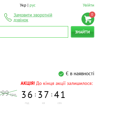
Укр
рус
Увійти
0
Замовити зворотній
дзвінок
ЗНАЙТИ
Є в наявності
АКЦІЯ!
До кінця акції залишилося:
299
3
6
3
7
4
1
:
:
грн.
год
хв
сек