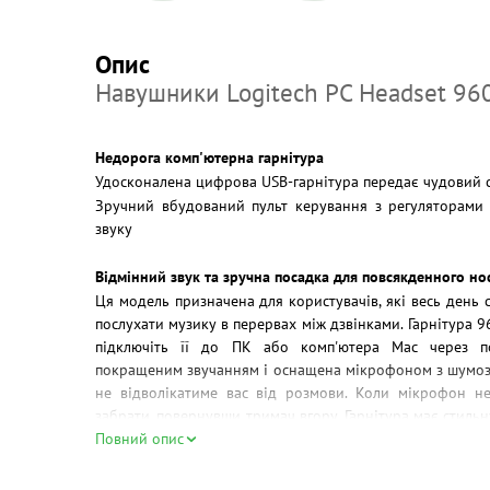
Опис
Навушники Logitech PC Headset 96
Недорога комп'ютерна гарнітура
Удосконалена цифрова USB-гарнітура передає чудовий 
Зручний вбудований пульт керування з регуляторами 
звуку
Відмінний звук та зручна посадка для повсякденного но
Ця модель призначена для користувачів, які весь день 
послухати музику в перервах між дзвінками. Гарнітура 9
підключіть її до ПК або комп'ютера Mac через по
покращеним звучанням і оснащена мікрофоном з шумоз
не відволікатиме вас від розмови. Коли мікрофон не
забрати, повернувши тримач вгору. Гарнітура має стильн
амбушюри, що забезпечують зручну посадку.
Повний опис
Комп'ютерна USB-гарнітура