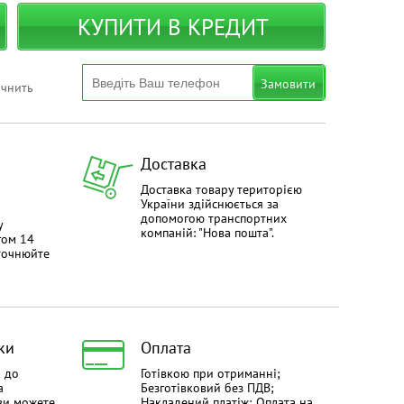
КУПИТИ В КРЕДИТ
Замовити
очнить
Доставка
Доставка товару територією
України здійснюється за
допомогою транспортних
у
компаній: "Нова пошта".
гом 14
уточнюйте
ки
Оплата
й до
Готівкою при отриманні;
а
Безготівковий без ПДВ;
ви можете
Накладений платіж; Оплата на