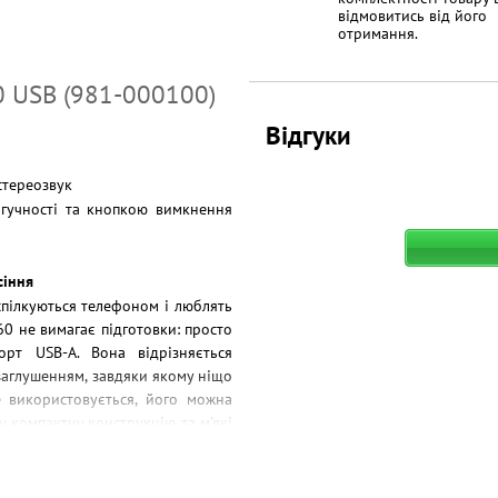
відмовитись від його
отримання.
0 USB (981-000100)
Відгуки
стереозвук
гучності та кнопкою вимкнення
сіння
спілкуються телефоном і люблять
60 не вимагає підготовки: просто
рт USB-A. Вона відрізняється
аглушенням, завдяки якому ніщо
 використовується, його можна
у компактну конструкцію та м'які