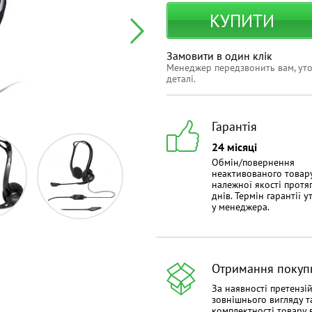
КУПИТИ
Замовити в один клік
Менеджер передзвонить вам, ут
деталі.
Гарантія
24 місяці
Обмін/повернення
неактивованого товар
належної якості протя
днів. Термін гарантії 
у менеджера.
Отримання покуп
За наявності претензі
зовнішнього вигляду т
комплектності товару 