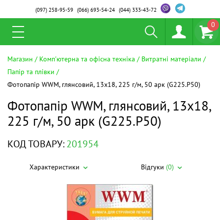
(097)
258-95-59
(066)
693-54-24
(044)
333-43-72
0
Магазин
Комп'ютерна та офісна техніка
Витратні матеріали
Папір та плівки
Фотопапір WWM, глянсовий, 13х18, 225 г/м, 50 арк (G225.P50)
Фотопапір WWM, глянсовий, 13х18,
225 г/м, 50 арк (G225.P50)
КОД ТОВАРУ:
201954
Характеристики
Відгуки
(0)