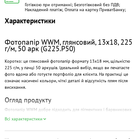
Готівкою при отриманні; Безготівковий без ПДВ;
Накладений платіж; Оплата на картку ПриватБанку;
Характеристики
Фотопапір WWM, глянсовий, 13х18, 225
г/м, 50 арк (G225.P50)
Коротко: це глянсовий фотопапір формату 13х18 мм, щільністю
225 г/м, у пачці 50 аркушів. Ідеальний вибір, якщо ви печатаєте
фото вдома або готуєте портфоліо для клієнта. На практиці це
означає насичені кольори, чіткі деталі й відсутність плям після
висихання.
Огляд продукту
Фотопапір WWM добре підходить для пігментних і барвникових
чорнил. Він дає яскраву картинку з глибокими чорними і
Всі характеристики
плавними градаціями. Якщо ви шукаєте товари для друку, цей
папір часто потрапляє в універсальний каталог популярних
товарів у нашому інтернет-магазині.