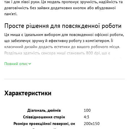
так і для лівої руки. Ця модель пропонує зручність, надійність та
довговічність без зайвих додаткових кнопок або вбудованої
пам'яті.
Просте рішення для повсякденної роботи
Ця миша є ідеальним вибором для повсякденної офісної роботи,
що забезпечує зручну й ефективну роботу з комп'ютером. Її
класичний дизайн додасть естетики до вашого робочого місця.
Роздільна здатність сенсора миші становить 800 dpi, що є
достатньою для більшості повсякденних завдань і застосунків. Ви
Повний опис
зможете точно переміщати курсор на екрані і виконувати
різноманітні завдання з комфортом.
Матове покриття миші захищає її від забруднень і слідів
використання, що забезпечує довгий час збереження її
початкового зовнішнього вигляду. Ви можете бути впевнені, що
Характеристики
миша буде виглядати привабливою і доглянутою протягом
тривалого періоду використання.&
Діагональ, дюймів
100
Співвідношення сторін
4:3
Розміри проекційної поверхні, см
200х150