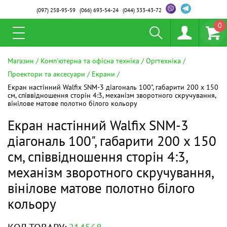
(097)
258-95-59
(066)
693-54-24
(044)
333-43-72
0
Магазин
Комп'ютерна та офісна техніка
Оргтехніка
Проектори та аксесуари
Екрани
Екран настінний Walfix SNM-3 діагональ 100", габарити 200 х 150
см, співвідношення сторін 4:3, механізм зворотного скручування,
вінілове матове полотно білого кольору
Екран настінний Walfix SNM-3
діагональ 100", габарити 200 х 150
см, співвідношення сторін 4:3,
механізм зворотного скручування,
вінілове матове полотно білого
кольору