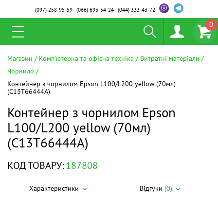
(097)
258-95-59
(066)
693-54-24
(044)
333-43-72
0
Магазин
Комп'ютерна та офісна техніка
Витратні матеріали
Чорнило
Контейнер з чорнилом Epson L100/L200 yellow (70мл)
(C13T66444A)
Контейнер з чорнилом Epson
L100/L200 yellow (70мл)
(C13T66444A)
КОД ТОВАРУ:
187808
Характеристики
Відгуки
(0)