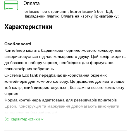
Оплата
Готівкою при отриманні; Безготівковий без ПДВ;
Накладений платіж; Оплата на картку ПриватБанку;
Характеристики
Особливості
Контейнер містить барвникове чорнило жовтого кольору, яке
використовується під час кольорового друку. Цей колір входить
до базового набору чорнил, необхідних для формування
повноколірних зображень.
Система EcoTank передбачає використання окремих
контейнерів для кожного кольору. Це дозволяє доливати лише
той колір, який використовується, без заміни всього комплекту
чорнил.
Форма контейнера адаптована для резервуарів принтерів
Epson. Конструкція та маркування допомагають виконувати
заправлення без зайвих дій.
Чорнило використовується у сумісних моделях Epson і працює
Всі характеристики
у межах штатної системи друку виробника.