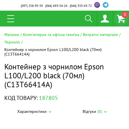
(097)
258-95-59
(066)
693-54-24
(044)
333-43-72
0
Магазин
Комп'ютерна та офісна техніка
Витратні матеріали
Чорнило
Контейнер з чорнилом Epson L100/L200 black (70мл)
(C13T66414A)
Контейнер з чорнилом Epson
L100/L200 black (70мл)
(C13T66414A)
КОД ТОВАРУ:
187805
Характеристики
Відгуки
(0)