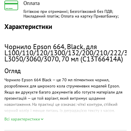
Оплата
Готівкою при отриманні; Безготівковий без ПДВ;
Накладений платіж; Оплата на картку ПриватБанку;
Характеристики
Чорнило Epson 664, Black, для
L100/110/120/1300/132/200/210/222/30
L3050/3060/3070, 70 мл (C13T66414A)
Огляд
Чорнило Epson 664 Black — це 70 мл пігментних чорнил,
розроблених для широкого кола струменевих моделей Epson.
Якщо ви друкуєте багато документів або готуєте матеріали для
презентацій — це той варіант, який витримує щоденне
навантаження. На практиці це означає: чіткі контури, стійкий
чорний колір і менше питань із деградацією тексту з часом.
Всі характеристики
Чому обрати саме ці чорнила