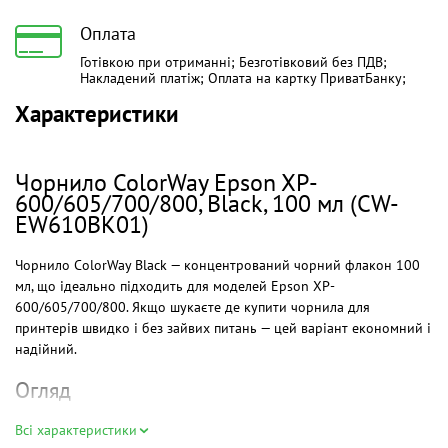
Оплата
Готівкою при отриманні; Безготівковий без ПДВ;
Накладений платіж; Оплата на картку ПриватБанку;
Характеристики
Чорнило ColorWay Epson XP-
600/605/700/800, Black, 100 мл (CW-
EW610BK01)
Чорнило ColorWay Black — концентрований чорний флакон 100
мл, що ідеально підходить для моделей Epson XP-
600/605/700/800. Якщо шукаєте де купити чорнила для
принтерів швидко і без зайвих питань — цей варіант економний і
надійний.
Огляд
Це пігментні чорнила на масляній основі, розроблені для чіткого
Всі характеристики
тексту і стійких відбитків. Чорнила для принтера epson в цій серії