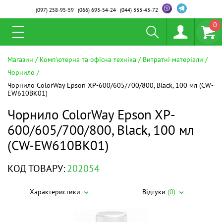
(097)
258-95-59
(066)
693-54-24
(044)
333-43-72
0
Магазин
Комп'ютерна та офісна техніка
Витратні матеріали
Чорнило
Чорнило ColorWay Epson XP-600/605/700/800, Black, 100 мл (CW-
EW610BK01)
Чорнило ColorWay Epson XP-
600/605/700/800, Black, 100 мл
(CW-EW610BK01)
КОД ТОВАРУ:
202054
Характеристики
Відгуки
(0)