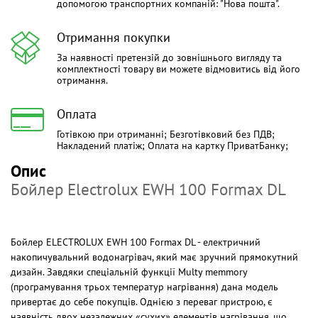
допомогою транспортних компаній: "Нова пошта".
Отримання покупки
За наявності претензій до зовнішнього вигляду та
комплектності товару ви можете відмовитись від його
отримання.
Оплата
Готівкою при отриманні; Безготівковий без ПДВ;
Накладений платіж; Оплата на картку ПриватБанку;
Опис
Бойлер Electrolux EWH 100 Formax DL
Бойлер ELECTROLUX EWH 100 Formax DL - електричний
накопичувальний водонагрівач, який має зручний прямокутний
дизайн. Завдяки спеціальній функції Multy memmory
(програмування трьох температур нагрівання) дана модель
привертає до себе покупців. Однією з переваг пристрою, є
наявність двох незалежних «сухих» елементів нагрівання, що