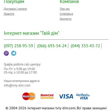
Покупцям
Компанія
Гідравлічне
Регулятор температури
відкритий (на корпусі)
1/2"
Доставка і оплата
підключення:
Про нас
Особливості
дисплей
Гарантія
Співпраця
Висота:
879 мм
цифровий термометр
Контакти
Ширина:
Індикатори
454 мм
(дисплей)
Глибина:
460 мм
Гідравлічне підключення:
1/2"
Вага:
31.5 кг
Інтернет магазин "Твій дім"
Стандарт захисту
IPX4
Колір:
білий
Електроживлення
220 В
Також шукають:
на 100 літрів
(097)
258-95-59
(066)
693-54-24
(044)
333-43-72
Висота
879 мм
Ширина
454 мм
Глибина
460 мм
Графік роботи call-центру:
Вага
31,5 кг
Пн-Пт: з
9:00
до
19:00
Сб-Нд: з
10:00
до
17:00
Колір
білий
Також шукають
над унітазом
Наша електронна адреса:
info@tviy-dim.com
Гарантія
24 місяці
© 2004-2026 Інтернет-магазин tviy-dim.com. Всі права захищені