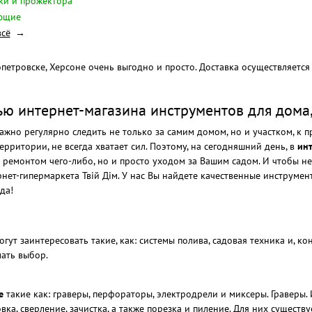
ки и прожектора
ющие
всё
петровске, Херсоне очень выгодно и просто. Доставка осуществляется
ю интернет-магазина инструментов для дома, 
важно регулярно следить не только за самим домом, но и участком, к 
рритории, не всегда хватает сил. Поэтому, на сегодняшний день, в
инт
с ремонтом чего-либо, но и просто уходом за Вашим садом. И чтобы не
нет-гипермаркета Твій Дім. У нас Вы найдете качественные инструме
да!
гут заинтересовать такие, как: системы полива, садовая техника и, к
ать выбор.
е
такие как: граверы, перфораторы, электродрели и миксеры. Граверы
ка, сверление, зачистка, а также порезка и пиление. Для них сущест