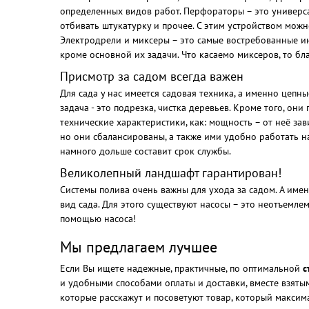
определенных видов работ. Перфораторы – это универса
отбивать штукатурку и прочее. С этим устройством можн
Электродрели и миксеры – это самые востребованные ин
кроме основной их задачи. Что касаемо миксеров, то б
Присмотр за садом всегда важен
Для сада у нас имеется садовая техника, а именно цепн
задача - это подрезка, чистка деревьев. Кроме того, он
технические характеристики, как: мощность – от неё за
но они сбалансированы, а также ими удобно работать на 
намного дольше составит срок службы.
Великолепный ландшафт гарантирован!
Системы полива очень важны для ухода за садом. А име
вид сада. Для этого существуют насосы – это неотъемле
помощью насоса!
Мы предлагаем лучшее
Если Вы ищете надежные, практичные, по оптимальной
с
и удобными способами оплаты и доставки, вместе взяты
которые расскажут и посоветуют товар, который максим