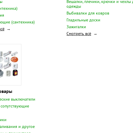
ы
Вешалки, плечики, крючки и чехлы 
одежды
нтехника)
Выбивалки для ковров
ия
Гладильные доски
ющие (сантехника)
Зажигалки
всё
Смотреть всё
овары
еские выключатели
 сопутствующие
ики
аливания и другое