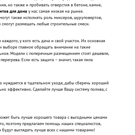
я, но также и пробивать отверстия в бетоне, камне,
нтов для дома
у нас самая низкая на рынке.
огут также исполнять роль миксеров, шуруповертов,
м смогут размешать любые строительные смеси.
каждого, у кого есть дача и свой участок. Их основная
При выборе главное обращать внимание на такие
ольное. Модели с поперечным размещением стоят дешевле,
ерегрева. Если есть защита – значит, такая пила
но нуждается в тщательном уходе, дабы сберечь хороший
ьно эффективно. Сделайте лучше Вашу систему полива, с
 может быть лучше хорошего товара с выгодными ценами
то, поэтому предлагаем помощь наших специалистов,
а будут выглядеть лучше всех с нашими товарами!