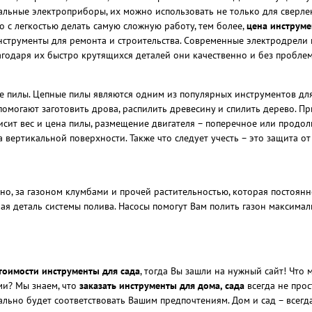
льные электроприборы, их можно использовать не только для сверлени
о с легкостью делать самую сложную работу, тем более,
цена инструме
струменты для ремонта и строительства. Современные электродрели м
лагодаря их быстро крутящихся деталей они качественно и без пробле
ые пилы. Цепные пилы являются одним из популярных инструментов для 
и помогают заготовить дрова, распилить древесину и спилить дерево. 
висит вес и цена пилы, размещение двигателя – поперечное или прод
вертикальной поверхности. Также что следует учесть – это защита от п
нно, за газоном клумбами и прочей растительностью, которая постоян
мая деталь системы полива. Насосы помогут Вам полить газон максимал
тоимости инструменты для сада
, тогда Вы зашли на нужный сайт! Что
ми? Мы знаем, что
заказать инструменты для дома, сада
всегда не прос
ально будет соответствовать Вашим предпочтениям. Дом и сад – всегд