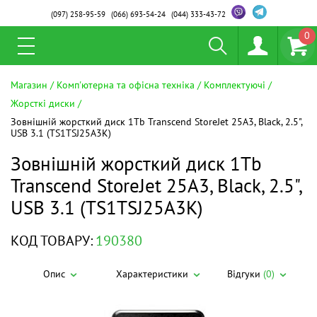
(097)
258-95-59
(066)
693-54-24
(044)
333-43-72
0
Магазин
Комп'ютерна та офісна техніка
Комплектуючі
Жорсткі диски
Зовнішній жорсткий диск 1Tb Transcend StoreJet 25A3, Black, 2.5",
USB 3.1 (TS1TSJ25A3K)
Зовнішній жорсткий диск 1Tb
Transcend StoreJet 25A3, Black, 2.5",
USB 3.1 (TS1TSJ25A3K)
КОД ТОВАРУ:
190380
Опис
Характеристики
Відгуки
(0)