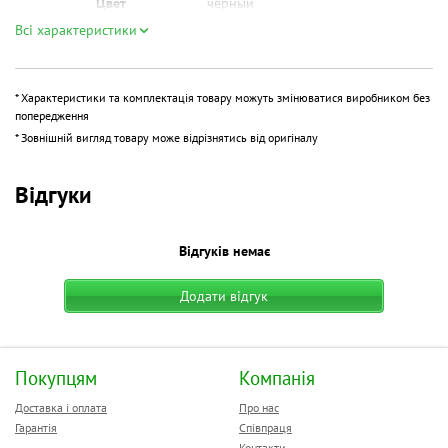
Цвет
черный
Гарантия, мес
36
Всі характеристики
* Характеристики та комплектація товару можуть змінюватися виробником без
попередження
* Зовнішній вигляд товару може відрізнятись від оригіналу
Відгуки
Відгуків немає
Додати відгук
Покупцям
Компанія
Доставка і оплата
Про нас
Гарантія
Співпраця
Контакти