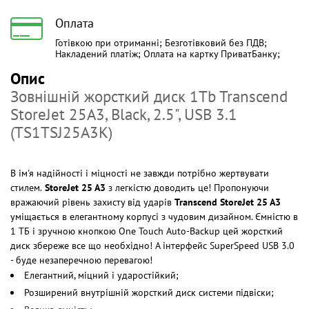
Оплата
Готівкою при отриманні; Безготівковий без ПДВ;
Накладений платіж; Оплата на картку ПриватБанку;
Опис
Зовнішній жорсткий диск 1Tb Transcend
StoreJet 25A3, Black, 2.5", USB 3.1
(TS1TSJ25A3K)
В ім'я надійності і міцності не завжди потрібно жертвувати
стилем.
StoreJet 25 A3
з легкістю доводить це! Пропонуючи
вражаючий рівень захисту від ударів
Transcend StoreJet 25 A3
уміщається в елегантному корпусі з чудовим дизайном. Ємністю в
1 ТБ і зручною кнопкою One Touch Auto-Backup цей жорсткий
диск збереже все що необхідно! А інтерфейс SuperSpeed ​​USB 3.0
- буде незаперечною перевагою!
Елегантний, міцний і ударостійкий;
Розширений внутрішній жорсткий диск системи підвіски;