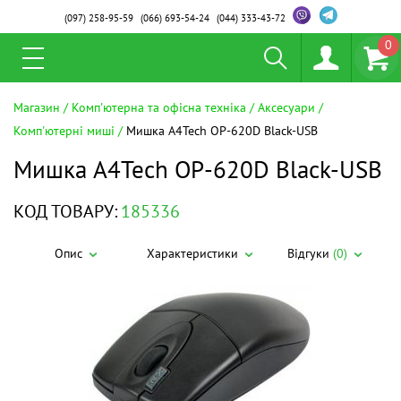
(097)
258-95-59
(066)
693-54-24
(044)
333-43-72
0
Магазин
Комп'ютерна та офісна техніка
Аксесуари
Комп'ютерні миші
Мишка A4Tech OP-620D Black-USB
Мишка A4Tech OP-620D Black-USB
КОД ТОВАРУ:
185336
Опис
Характеристики
Відгуки
(0)