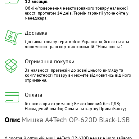
12 місяців
Обмін/повернення неактивованого товару належної
якості протягом 14 днів. Термін гарантії уточнюйте у
менеджера.
Доставка
Доставка товару територією України здійснюється за
допомогою транспортних компаній: "Нова пошта".
Отримання покупки
За наявності претензій до зовнішнього вигляду та
комплектності товару ви можете відмовитись від його
отримання.
Оплата
Готівкою при отриманні; Безготівковий без ПДВ;
Накладений платіж; Оплата на картку ПриватБанку;
Опис
Мишка A4Tech OP-620D Black-USB
У дротовій оптичній миші A4Tech OP-620D немає нічого зайвого.