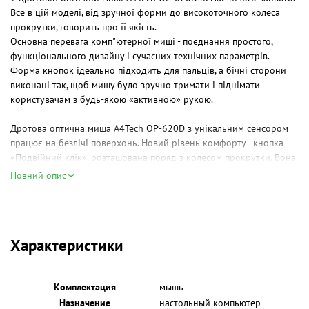
Все в цій моделі, від зручної форми до високоточного колеса
прокрутки, говорить про її якість.
Основна перевага комп"ютерної миші - поєднання простого,
функціонального дизайну і сучасних технічних параметрів.
Форма кнопок ідеально підходить для пальців, а бічні сторони
виконані так, щоб мишу було зручно тримати і піднімати
користувачам з будь-якою «активною» рукою.
Дротова оптична миша A4Tech OP-620D з унікальним сенсором
працює на безлічі поверхонь. Новий рівень комфорту - кнопка
«Подвійний клік», розташована поряд з колесом прокрутки. Вона
підвищує ефективність в роботі і економить робочий час. За
Повний опис
допомогою «Подвійного кліка» ви відкриєте файли і програми
одним натисненням. Натиснувши один раз, клацнеш двічі!
Тип з'єднання:
дротове
Інтерфейс з'єднання:
USB
Характеристики
Живлення:
Через інтерфейсний роз'єм
Тип сенсора:
оптичний
Роздільна здатність сенсора:
1000 dpi
Комплектация
мышь
Кількість кнопок:
3
Назначение
настольный компьютер