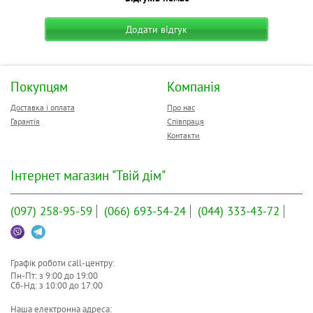
симетрична (для лівої та
Орієнтація:
правої руки)
Додати відгук
Час відгуку:
немає даних
Додатково:
кнопка "подвійного кліка"
Вага:
немає даних
Покупцям
Компанія
Технологія сенсора:
немає даних
Максимальна роздільна здатність
Доставка і оплата
Про нас
1000 dpi та менше
сенсора:
Гарантія
Співпраця
Контакти
Інтернет магазин "Твій дім"
(097)
258-95-59
(066)
693-54-24
(044)
333-43-72
Графік роботи call-центру:
Пн-Пт: з
9:00
до
19:00
Сб-Нд: з
10:00
до
17:00
Наша електронна адреса: