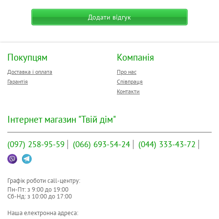
Тип:
Класичні
Додати відгук
Призначення:
для комп'ютера
Підключення:
дротове
Інтерфейс підключення:
USB
Тип датчика:
оптичний
Покупцям
Компанія
Сенсор:
V-Track
Доставка і оплата
Про нас
Роздільна здатність (max):
1000 dpi
Гарантія
Співпраця
Особливості:
програмовані кнопки
Контакти
Кількість кнопок:
3
Розмір:
середня
Інтернет магазин "Твій дім"
Розміри:
115 x 59 x 36 мм
Колір:
чорний
(097)
258-95-59
(066)
693-54-24
(044)
333-43-72
Також шукають:
у Львові
Графік роботи call-центру:
Пн-Пт: з
9:00
до
19:00
Сб-Нд: з
10:00
до
17:00
Наша електронна адреса: