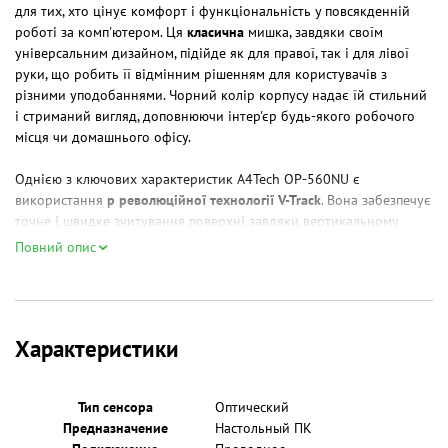
для тих, хто цінує комфорт і функціональність у повсякденній
роботі за комп'ютером. Ця
класична
мишка, завдяки своїм
універсальним дизайном, підійде як для правої, так і для лівої
руки, що робить її відмінним рішенням для користувачів з
різними уподобаннями. Чорний колір корпусу надає їй стильний
і стриманий вигляд, доповнюючи інтер'єр будь-якого робочого
місця чи домашнього офісу.
Однією з ключових характеристик A4Tech OP-560NU є
використання
р революційної технології V-Track
. Вона забезпечує
точне і швидке зчитування поверхні завдяки вертикальному
розташуванню світлодіода, що значно покращує продуктивність
Повний опис
у порівнянні зі стандартними мишами. Потужне світло цього
датчика дозволяє мишці працювати навіть на складних
поверхнях, де інші пристрої втрачають чутливість.
Характеристики
Щодо технічних параметрів, A4Tech OP-560NU оснащена
оптичним датчиком
, який працює з максимальним розділенням
1000 dpi. Це означає, що ви отримуватимете швидкі та точні
Тип сенсора
Оптический
рухи курсора, що особливо важливо при виконанні завдань, які
Предназначение
Настольный ПК
вимагають високої точності. Миша підключається за допомогою