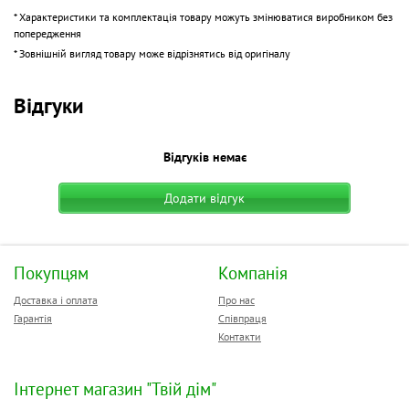
* Характеристики та комплектація товару можуть змінюватися виробником без
попередження
* Зовнішній вигляд товару може відрізнятись від оригіналу
Відгуки
Відгуків немає
Додати відгук
Покупцям
Компанія
Доставка і оплата
Про нас
Гарантія
Співпраця
Контакти
Інтернет магазин "Твій дім"