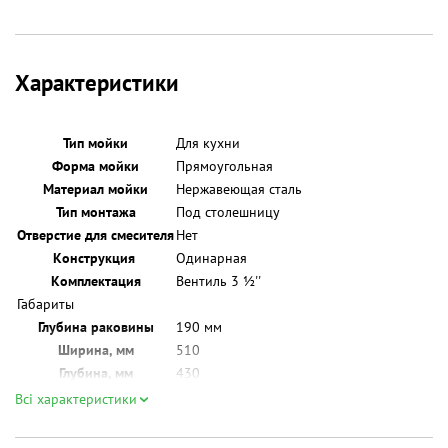
Розміри робочої поверхні:
509 x 429 мм
Розміри основної чаші (ДхШхГ):
480 x 400 x 190 мм
Додатково
Характеристики
Матеріал корпуса:
нержавіюча сталь
вентиль 31/2", перелив,
Комплектація:
кріплення
Тип мойки
Для кухни
Упаковка:
Форма мойки
Прямоугольная
Ширина:
61 см
Материал мойки
Нержавеющая сталь
Высота:
29 см
Тип монтажа
Под столешницу
Глубина:
51 см
Отверстие для смесителя
Нет
Конструкция
Одинарная
Комплектация
Вентиль 3 ½''
Габариты
Глубина раковины
190 мм
Ширина, мм
510
Глубина, мм
430
Цветовое исполнение
Всі характеристики
Цвет мойки
Нержавеющая сталь