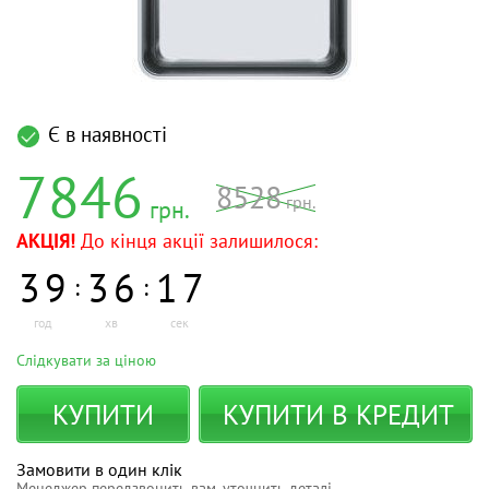
Є в наявності
7846
8528
грн.
грн.
АКЦІЯ!
До кінця акції залишилося:
3
9
3
6
1
7
:
:
год
хв
сек
Слідкувати за ціною
КУПИТИ
КУПИТИ В КРЕДИТ
Замовити в один клік
Менеджер передзвонить вам, уточнить деталі.