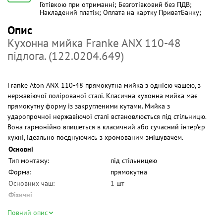
Готівкою при отриманні; Безготівковий без ПДВ;
Накладений платіж; Оплата на картку ПриватБанку;
Опис
Кухонна мийка Franke ANX 110-48
підлога. (122.0204.649)
Franke Aton ANX 110-48 прямокутна мийка з однією чашею, з
нержавіючої полірованої сталі. Класична кухонна мийка має
прямокутну форму із закругленими кутами. Мийка з
ударопрочної нержавіючої сталі встановлюється під стільницю.
Вона гармонійно впишеться в класичний або сучасний інтер'єр
кухні, ідеально поєднуючись з хромованим змішувачем.
Основні
Тип монтажу:
під стільницею
Форма:
прямокутна
Основних чаш:
1 шт
Фізичні
Мінімальна ширина шафи
600 мм
Повний опис
(бази):