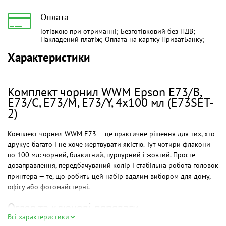
Оплата
Готівкою при отриманні; Безготівковий без ПДВ;
Накладений платіж; Оплата на картку ПриватБанку;
Характеристики
Комплект чорнил WWM Epson E73/B,
E73/C, E73/M, E73/Y, 4x100 мл (E73SET-
2)
Комплект чорнил WWM E73 — це практичне рішення для тих, хто
друкує багато і не хоче жертвувати якістю. Тут чотири флакони
по 100 мл: чорний, блакитний, пурпурний і жовтий. Просте
дозаправлення, передбачуваний колір і стабільна робота головок
принтера — те, що робить цей набір вдалим вибором для дому,
офісу або фотомайстерні.
Огляд та ключові переваги
Всі характеристики
Цей набір підходить для широкого кола задач: друк текстів,