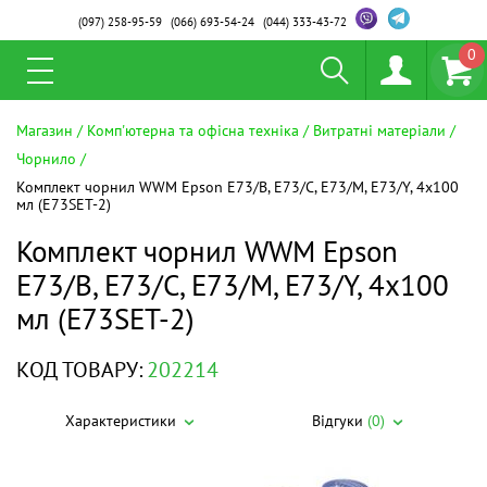
(097)
258-95-59
(066)
693-54-24
(044)
333-43-72
0
Магазин
Комп'ютерна та офісна техніка
Витратні матеріали
Чорнило
Комплект чорнил WWM Epson E73/B, E73/C, E73/M, E73/Y, 4x100
мл (E73SET-2)
Комплект чорнил WWM Epson
E73/B, E73/C, E73/M, E73/Y, 4x100
мл (E73SET-2)
КОД ТОВАРУ:
202214
Характеристики
Відгуки
(0)