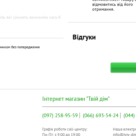
відмовитись від його
отримання.
в, які цінують економію часу й
ентів, фотодруку з обмеженою
льні матеріали або доповіді — це
Відгуки
бником без попередження
сту на офісному папері, а
оякісному папері для кольорових
ніверсальний. На практиці це
кументів.
мія для офісу та дому.
Інтернет магазин "Твій дім"
рерви, і ви це помітите.
 C91 дозволяє замінити
(097)
258-95-59
(066)
693-54-24
(044)
 чорнила на масляній основі —
Графік роботи call-центру:
Наша електро
Пн-Пт: з
9:00
до
19:00
info@tviy-di