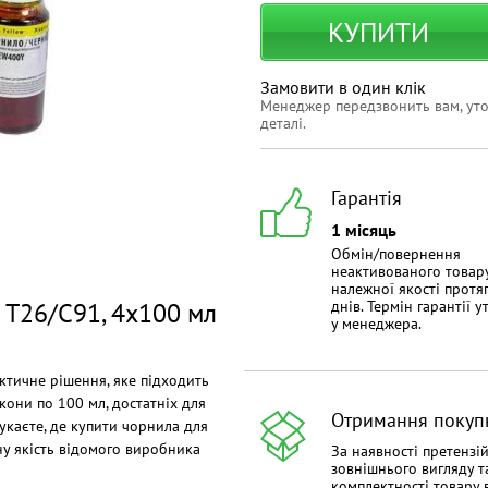
КУПИТИ
Замовити в один клік
Менеджер передзвонить вам, ут
деталі.
Гарантія
1 місяць
Обмін/повернення
неактивованого товар
належної якості протя
 T26/C91, 4x100 мл
днів. Термін гарантії 
у менеджера.
ктичне рішення, яке підходить
кони по 100 мл, достатніх для
Отримання покуп
укаєте, де купити чорнила для
ьну якість відомого виробника
За наявності претензі
зовнішнього вигляду т
комплектності товару 