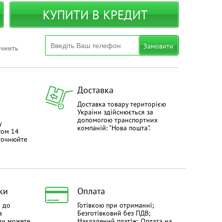
КУПИТИ В КРЕДИТ
Замовити
очнить
Доставка
Доставка товару територією
України здійснюється за
допомогою транспортних
у
компаній: "Нова пошта".
гом 14
уточнюйте
ки
Оплата
й до
Готівкою при отриманні;
а
Безготівковий без ПДВ;
ви можете
Накладений платіж; Оплата на