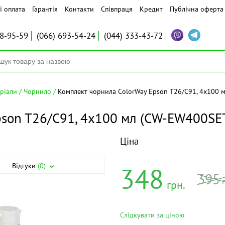
і оплата
Гарантія
Контакти
Співпраця
Кредит
Публічна оферта
8-95-59
(066)
693-54-24
(044)
333-43-72
еріали
Чорнило
Комплект чорнила ColorWay Epson T26/C91, 4x100
pson T26/C91, 4x100 мл (CW-EW400SE
Ціна
Відгуки
(0)
348
395
г
грн.
Слідкувати за ціною