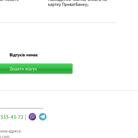
картку ПриватБанку;
Відгуків немає
Додати відгук
333-43-72
нна адреса:
m.com