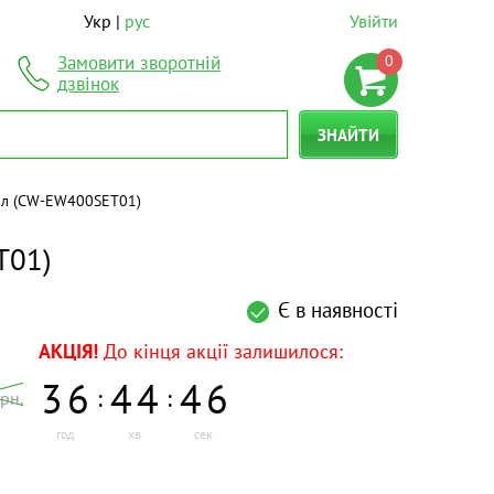
Укр
рус
Увійти
0
Замовити зворотній
дзвінок
ЗНАЙТИ
 мл (CW-EW400SET01)
T01)
Є в наявності
АКЦІЯ!
До кінця акції залишилося:
3
6
4
4
4
6
:
:
рн.
год
хв
сек