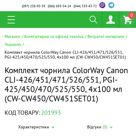
(097)
258-95-59
(066)
693-54-24
(044)
333-43-72
0
Магазин
Комп'ютерна та офісна техніка
Витратні матеріали
Чорнило
Комплект чорнила ColorWay Canon CLI-426/451/471/526/551,
PGI-425/450/470/525/550, 4x100 мл (CW-CW450/CW451SET01)
Комплект чорнила ColorWay Canon
CLI-426/451/471/526/551, PGI-
425/450/470/525/550, 4x100 мл
(CW-CW450/CW451SET01)
КОД ТОВАРУ:
201993
Характеристики
Відгуки
(0)