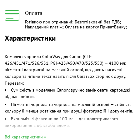
Оплата
Готівкою при отриманні; Безготівковий без ПДВ;
Накладений платіж; Оплата на картку ПриватБанку;
Характеристики
Комплект чорнила ColorWay для Canon (CLI-
426/451/471/526/551, PGI-425/450/470/525/550) — 4100 мл:
пігментні картриджі на масляній основі, що дають насичені
кольори та чіткий текст навіть після багатьох сторінок друку.
Переваги:
Сумісність з моделями Canon: зручно замінювати картриджі
під час роботи.
Пігментні чорнила та чорнила на масляній основі — стійкість
кольору й менше розтікання при друці фотографій і документів.
Економія: 4 флакони по 100 мл — для довготривалого
використання в офісі або вдома.
Підходить для струйних принтерів та фото-друку — ідеальний
Всі характеристики
баланс між якістю та ціною.