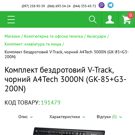
(097)
258-95-59
(066)
693-54-24
(044)
333-43-72
0
Магазин
Комп'ютерна та офісна техніка
Аксесуари
Комплект: клавіатура та миша
Комплект бездротовий V-Track, чорний A4Tech 3000N (GK-85+G3-
200N)
Комплект бездротовий V-Track,
чорний A4Tech 3000N (GK-85+G3-
200N)
КОД ТОВАРУ:
191479
Опис
Характеристики
Відгуки
(0)