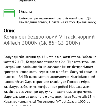
отримання.
Оплата
Готівкою при отриманні; Безготівковий без ПДВ;
Накладений платіж; Оплата на картку ПриватБанку;
Опис
Комплект бездротовий V-Track, чорний
A4Tech 3000N (GK-85+G3-200N)
Радіус дії збільшений до 15 метрів від комп"ютера. Робота на
частоті 2,4 ГГц. Бездротова технологія 2,4 ГГц з автоматичною
настройкою радіоканалів не дозволяє іншим безпровідним
пристроям створювати перешкоди в роботі. Доступні канали в
діапазоні 2,4 ГГц визначаються автоматично Надмініатюрний
наноприймач. Характеристики клавіатури Повнорозмірна
клавіатура забезпечує комфорт при роботі Має закруглені
клавіші, що зручно при друку Кут нахилу клавіатури можна
відрегулювати за допомогою висувних ніжок Радіус дії: 15 м
Характеристики миші Тип сенсора: V-Track Дозвіл 1000 dpi