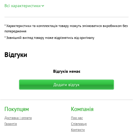
Дозвіл
1000 dpi
Всі характеристики
Кількість коліс прокручування
1
Кількість кнопок
2
* Характеристики та комплектація товару можуть змінюватися виробником без
попередження
* Зовнішній вигляд товару може відрізнятись від оригіналу
Відгуки
Відгуків немає
Додати відгук
Покупцям
Компанія
Доставка і оплата
Про нас
Гарантія
Співпраця
Контакти