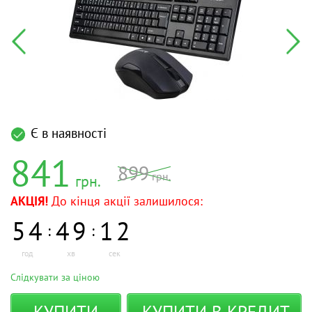
Є в наявності
841
899
грн.
грн.
АКЦІЯ!
До кінця акції залишилося:
5
4
4
9
1
2
:
:
год
хв
сек
Слідкувати за ціною
КУПИТИ
КУПИТИ В КРЕДИТ