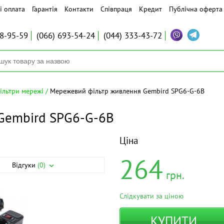
і оплата
Гарантія
Контакти
Співпраця
Кредит
Публічна оферта
8-95-59
(066)
693-54-24
(044)
333-43-72
ільтри мережі
Мережевий фільтр живлення Gembird SPG6-G-6B
Gembird SPG6-G-6B
Ціна
264
Відгуки
(0)
грн.
Слідкувати за ціною
КУПИТИ