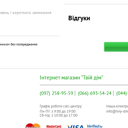
ажень і короткого замикання
Відгуки
бником без попередження
зетка із заземленням (Тип F)
лка із заземленням (Тип F)
Інтернет магазин "Твій дім"
тійкий пластик
юючий контакт
(097)
258-95-59
(066)
693-54-24
(044)
репадів напруги
Графік роботи call-центру:
Наша електро
ння на стіну
Пн-Пт: з
9:00
до
19:00
info@tviy-di
Сб-Нд: з
10:00
до
17:00
т