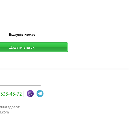
Відгуків немає
Додати відгук
333-43-72
нна адреса:
m.com