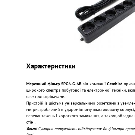
Характеристики
Мережний фільтр SPG6-G-6B
від компанії
Gembird
призн
широкого спектра побутової та електронної техніки, вк
електронагрівачами.
Пристрій із шістьма універсальними розетками з уземле
метри, зроблений в удароміцному пластиковому корпусі,
перевантажень і короткого замикання, а також, обладна
стіні.
Увага!
Сумарна потужність під'єднуваних до фільтра прил