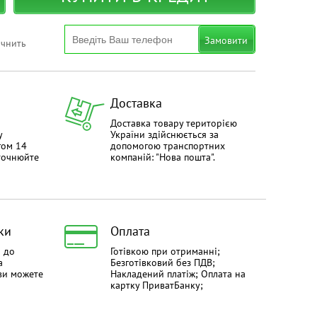
Замовити
очнить
Доставка
Доставка товару територією
у
України здійснюється за
гом 14
допомогою транспортних
уточнюйте
компаній: "Нова пошта".
ки
Оплата
й до
Готівкою при отриманні;
а
Безготівковий без ПДВ;
ви можете
Накладений платіж; Оплата на
картку ПриватБанку;