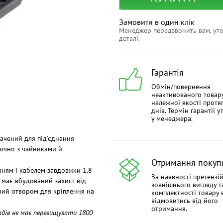
Замовити в один клік
Менеджер передзвонить вам, ут
деталі.
Гарантія
Обмін/повернення
неактивованого товар
належної якості протя
днів. Термін гарантії 
у менеджера.
ачений для під'єднання
лючно з чайниками й
Отримання покуп
нням і кабелем завдовжки 1.8
За наявності претензі
 має вбудований захист від
зовнішнього вигляду т
ний отвором для кріплення на
комплектності товару 
відмовитись від його
отримання.
адів не має перевищувати 1800