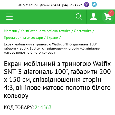
(097)
258-95-59
(066)
693-54-24
(044)
333-43-72
0
Магазин
Комп'ютерна та офісна техніка
Оргтехніка
Проектори та аксесуари
Екрани
Екран мобільний з триногою Walfix SNT-3 діагональ 100",
габарити 200 х 150 см, співвідношення сторін 4:3, вінілове
матове полотно білого кольору
Екран мобільний з триногою Walfix
SNT-3 діагональ 100", габарити 200
х 150 см, співвідношення сторін
4:3, вінілове матове полотно білого
кольору
КОД ТОВАРУ:
214563