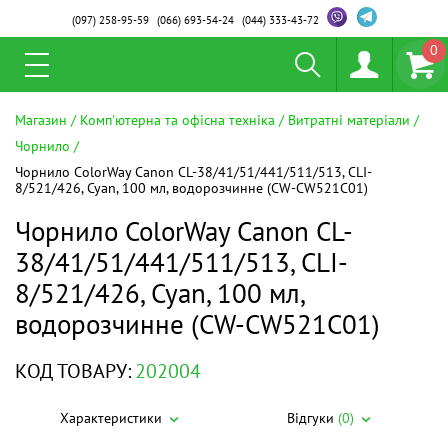
(097)
258-95-59
(066)
693-54-24
(044)
333-43-72
0
Магазин
Комп'ютерна та офісна техніка
Витратні матеріали
Чорнило
Чорнило ColorWay Canon CL-38/41/51/441/511/513, CLI-
8/521/426, Cyan, 100 мл, водорозчинне (CW-CW521C01)
Чорнило ColorWay Canon CL-
38/41/51/441/511/513, CLI-
8/521/426, Cyan, 100 мл,
водорозчинне (CW-CW521C01)
КОД ТОВАРУ:
202004
Характеристики
Відгуки
(0)