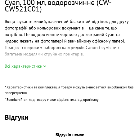
Cyan, 100 мл, водорозчинне (CW-
CW521C01)
Якщо шукаєте живий, насичений блакитний відтінок для друку
фотографій або кольорових документів — це саме те, що
потрібно. Це водорозчинне чорнило дає яскравий Cyan та
чудово лежить на фотопапері й звичайному офісному папері.
Працює з широким набором картриджів Canon і сумісне з
багатьма моделями струйних принтерів.
Короткий огляд
Всі характеристики
ColorWay Cyan 100 мл — концентрована заправка для картриджів
Canon CL і CLI, оптимізована під щоденне друкування: від звітів
* Характеристики та комплектація товару можуть змінюватися виробником без
до фотографій. На практиці це означає менше перезаправок і
попередження
стабільний колір у кожній сторінці. Якщо ви хочете купити
* Зовнішній вигляд товару може відрізнятись від оригіналу
чорнила для принтерів з хорошим поєднанням ціни та якості —
зверніть увагу на цей флакон.
Відгуки
Переваги
Яскравість і передача кольору — ідеально підходить для фото
Відгуків немає
та графіки; приклад: друк рекламних флаєрів, де важлива