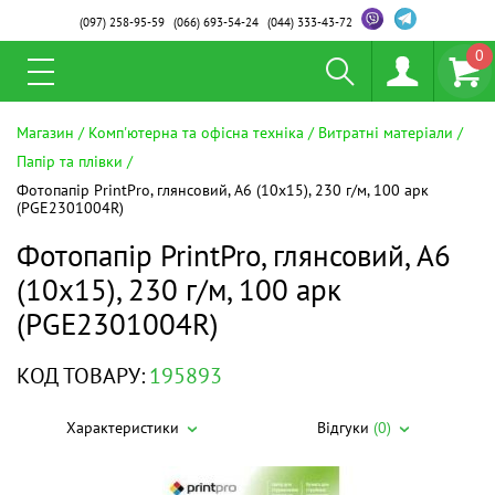
(097)
258-95-59
(066)
693-54-24
(044)
333-43-72
0
Магазин
Комп'ютерна та офісна техніка
Витратні матеріали
Папір та плівки
Фотопапір PrintPro, глянсовий, A6 (10x15), 230 г/м, 100 арк
(PGE2301004R)
Фотопапір PrintPro, глянсовий, A6
(10x15), 230 г/м, 100 арк
(PGE2301004R)
КОД ТОВАРУ:
195893
Характеристики
Відгуки
(0)