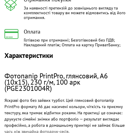
За наявності претензій до зовнішнього вигляду та
комплектності товару ви можете відмовитись від його
отримання.
Оплата
Готівкою при отриманні; Безготівковий без ПДВ;
Накладений платіж; Оплата на картку ПриватБанку;
Характеристики
Фотопапір PrintPro, глянсовий, A6
(10x15), 230 г/м, 100 арк
(PGE2301004R)
Яскраві фото без зайвих турбот. Цей глянсовий фотопапір
PrintPro формату A6 дає насичені кольори, чіткість та приємну
текстуру, яка тримає відбитки роками. На практиці це означає:
друкуєте сімейні знімки або портфоліо — результат виглядає
професійно, а робота в домашньому принтері не займає більше
часу, ніж звичайна фотодрук-сесія.