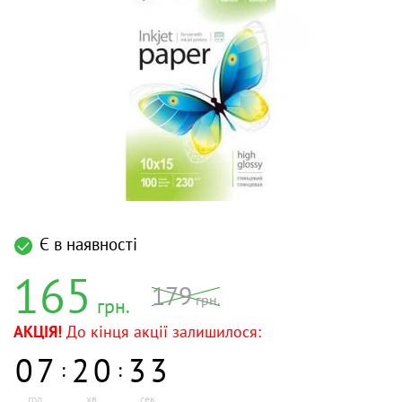
Є в наявності
165
179
грн.
грн.
АКЦІЯ!
До кінця акції залишилося:
0
7
2
0
3
3
:
:
год
хв
сек