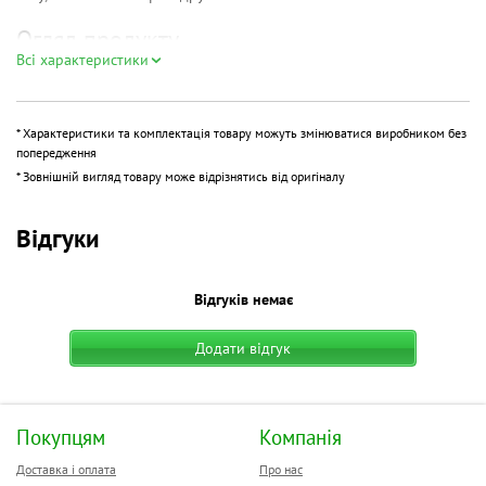
Огляд продукту
Всі характеристики
Фотопапір підходить для домашнього користування, невеликих
фотосесій і друку пробних знімків перед масштабною роботою.
Упаковка з 100 аркушів дозволяє друкувати багато кадрів підряд,
* Характеристики та комплектація товару можуть змінюватися виробником без
не переймаючись швидким вичерпанням запасів. Якщо ви
попередження
шукаєте товари для яскравого друку — цей варіант точно вартий
* Зовнішній вигляд товару може відрізнятись від оригіналу
уваги.
Кому підійде
Відгуки
Фотолюбителям, які цінують яскраві кольори і чіткість кадру.
Малому бізнесу, що друкує фото для клієнтів на замовлення.
Відгуків немає
Школам і студентам для проектів та презентацій.
Переваги
Додати відгук
Щільність 230 г/м — відчутна вага та професійний вигляд
аркушів.
Глянсова поверхня — глибина чорного, насиченість кольорів,
Покупцям
Компанія
мінімальні відблиски при правильному освітленні.
Доставка і оплата
Про нас
Універсальність — сумісний з більшістю струменевих