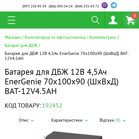
(097)
258-95-59
(066)
693-54-24
(044)
333-43-72
0
Магазин
Комп'ютерна та офісна техніка
Комплектуючі
Батареї для ДБЖ
Батарея для ДБЖ 12В 4,5Ач EnerGenie 70x100x90 (ШхВхД) BAT-
12V4.5AH
Батарея для ДБЖ 12В 4,5Ач
EnerGenie 70x100x90 (ШхВхД)
BAT-12V4.5AH
КОД ТОВАРУ:
192452
Опис
Характеристики
Відгуки
(0)