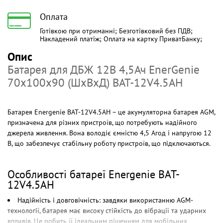
Оплата
Готівкою при отриманні; Безготівковий без ПДВ;
Накладений платіж; Оплата на картку ПриватБанку;
Опис
Батарея для ДБЖ 12В 4,5Ач EnerGenie
70x100x90 (ШхВхД) BAT-12V4.5AH
Батарея Energenie BAT-12V4.5AH – це акумуляторна батарея AGM,
призначена для різних пристроїв, що потребують надійного
джерела живлення. Вона володіє ємністю 4,5 Агод і напругою 12
В, що забезпечує стабільну роботу пристроїв, що підключаються.
Особливості батареї Energenie BAT-
12V4.5AH
Надійність і довговічність: завдяки використанню AGM-
технології, батарея має високу стійкість до вібрації та ударних
впливів. Це робить її ідеальним рішенням для мобільних