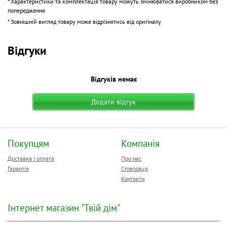
* Характеристики та комплектація товару можуть змінюватися виробником без
енергоощадний режим дозволяє автоматично переходити у
попередження
сплячий стан,
* Зовнішній вигляд товару може відрізнятись від оригіналу
Відгуки
Відгуків немає
Додати відгук
Покупцям
Компанія
Доставка і оплата
Про нас
Гарантія
Співпраця
Контакти
Інтернет магазин "Твій дім"