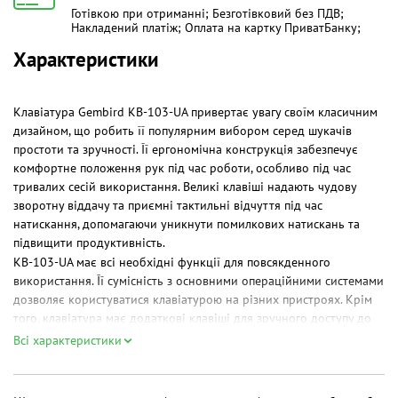
Готівкою при отриманні; Безготівковий без ПДВ;
Накладений платіж; Оплата на картку ПриватБанку;
Характеристики
Клавіатура Gembird KB-103-UA привертає увагу своїм класичним
дизайном, що робить її популярним вибором серед шукачів
простоти та зручності. Її ергономічна конструкція забезпечує
комфортне положення рук під час роботи, особливо під час
тривалих сесій використання. Великі клавіші надають чудову
зворотну віддачу та приємні тактильні відчуття під час
натискання, допомагаючи уникнути помилкових натискань та
підвищити продуктивність.
KB-103-UA має всі необхідні функції для повсякденного
використання. Її сумісність з основними операційними системами
дозволяє користуватися клавіатурою на різних пристроях. Крім
того, клавіатура має додаткові клавіші для зручного доступу до
популярних функцій та швидкого виконання завдань.
Всі характеристики
Надійна та проста у використанні Gembird KB-103-UA може стати
ідеальним вибором для офісних робітників, студентів або просто
для повсякденного домашнього використання. Її вдосконалений